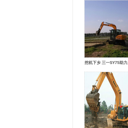
挖机下乡 三一SY75助
田整修